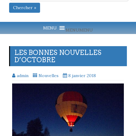
Chercher »
MENU
MENU
LES BONNES NOUVELLES
D’OCTOBRE
admin
Nouvelles
8 janvier 2018