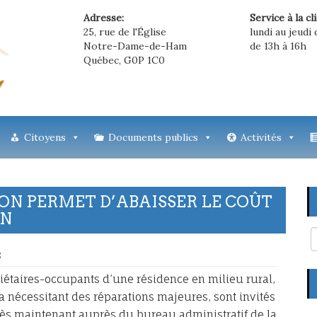
Adresse:
Service à la cl
25, rue de l'Église
lundi au jeudi 
Notre-Dame-de-Ham
de 13h à 16h
Québec, G0P 1C0
Citoyens
Documents publics
Activités
N PERMET D’ABAISSER LE COÛT
ON
8
opriétaires-occupants d’une résidence en milieu rural,
ka nécessitant des réparations majeures, sont invités
dès maintenant auprès du bureau administratif de la