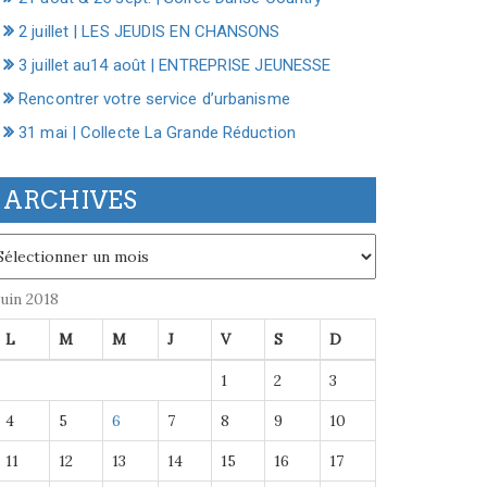
2 juillet | LES JEUDIS EN CHANSONS
3 juillet au14 août | ENTREPRISE JEUNESSE
Rencontrer votre service d’urbanisme
31 mai | Collecte La Grande Réduction
ARCHIVES
chives
juin 2018
L
M
M
J
V
S
D
1
2
3
4
5
6
7
8
9
10
11
12
13
14
15
16
17