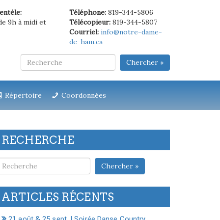
ientèle:
Téléphone:
819-344-5806
de 9h à midi et
Télécopieur:
819-344-5807
Courriel:
info@notre-dame-
de-ham.ca
Chercher »
Répertoire
Coordonnées
RECHERCHE
Chercher »
ARTICLES RÉCENTS
21 août & 25 sept. | Soirée Danse Country