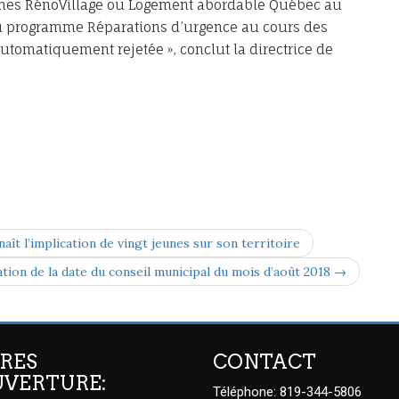
ammes RénoVillage ou Logement abordable Québec au
u programme Réparations d’urgence au cours des
tomatiquement rejetée », conclut la directrice de
t l’implication de vingt jeunes sur son territoire
tion de la date du conseil municipal du mois d’août 2018 →
RES
CONTACT
UVERTURE:
Téléphone: 819-344-5806