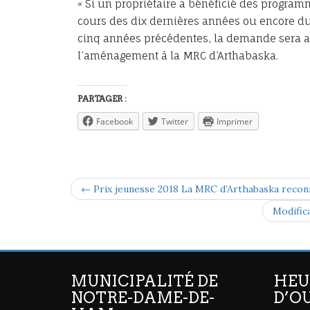
« Si un propriétaire a bénéficié des progr
cours des dix dernières années ou encore d
cinq années précédentes, la demande sera au
l’aménagement à la MRC d’Arthabaska.
PARTAGER :
Facebook
Twitter
Imprimer
← Prix jeunesse 2018 La MRC d’Arthabaska reconnaî
Modifica
MUNICIPALITÉ DE
HEU
NOTRE-DAME-DE-
D’O