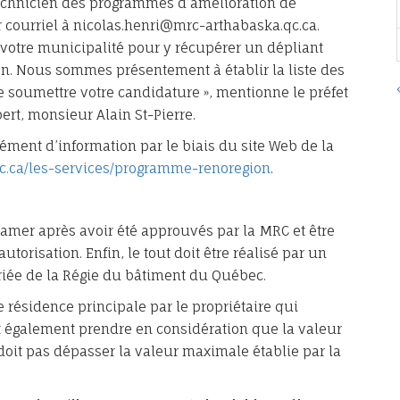
technicien des programmes d’amélioration de
r courriel à nicolas.henri@mrc-arthabaska.qc.ca.
tre municipalité pour y récupérer un dépliant
ion. Nous sommes présentement à établir la liste des
de soumettre votre candidature », mentionne le préfet
ert, monsieur Alain St-Pierre.
ément d’information par le biais du site Web de la
.ca/les-services/programme-renoregion
.
ntamer après avoir été approuvés par la MRC et être
utorisation. Enfin, le tout doit être réalisé par un
iée de la Régie du bâtiment du Québec.
e résidence principale par le propriétaire qui
ut également prendre en considération que la valeur
e doit pas dépasser la valeur maximale établie par la