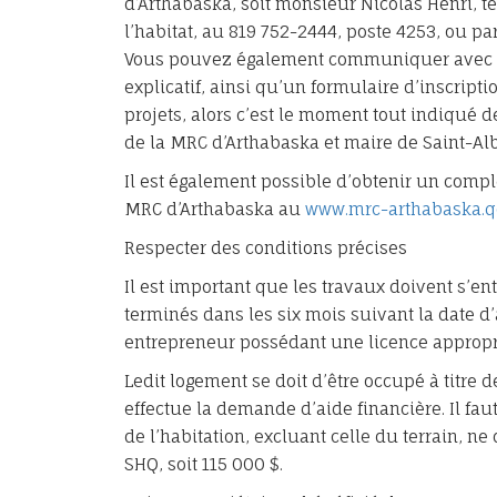
d’Arthabaska, soit monsieur Nicolas Henri, 
l’habitat, au 819 752-2444, poste 4253, ou pa
Vous pouvez également communiquer avec vo
explicatif, ainsi qu’un formulaire d’inscript
projets, alors c’est le moment tout indiqué 
de la MRC d’Arthabaska et maire de Saint-Alb
Il est également possible d’obtenir un compl
MRC d’Arthabaska au
www.mrc-arthabaska.qc
Respecter des conditions précises
Il est important que les travaux doivent s’e
terminés dans les six mois suivant la date d’a
entrepreneur possédant une licence appropr
Ledit logement se doit d’être occupé à titre d
effectue la demande d’aide financière. Il fa
de l’habitation, excluant celle du terrain, n
SHQ, soit 115 000 $.