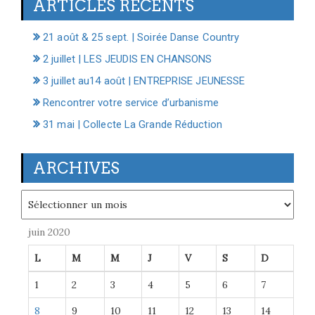
ARTICLES RÉCENTS
21 août & 25 sept. | Soirée Danse Country
2 juillet | LES JEUDIS EN CHANSONS
3 juillet au14 août | ENTREPRISE JEUNESSE
Rencontrer votre service d’urbanisme
31 mai | Collecte La Grande Réduction
ARCHIVES
Archives
juin 2020
L
M
M
J
V
S
D
1
2
3
4
5
6
7
8
9
10
11
12
13
14