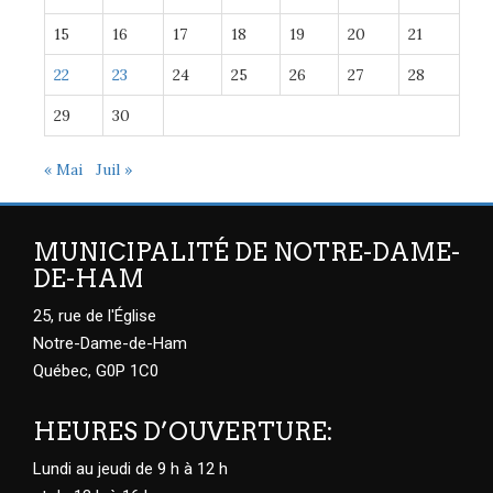
15
16
17
18
19
20
21
22
23
24
25
26
27
28
29
30
« Mai
Juil »
MUNICIPALITÉ DE NOTRE-DAME-
DE-HAM
25, rue de l'Église
Notre-Dame-de-Ham
Québec, G0P 1C0
HEURES D’OUVERTURE:
Lundi au jeudi de 9 h à 12 h