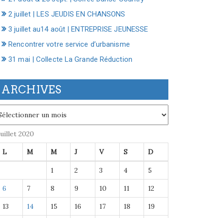
2 juillet | LES JEUDIS EN CHANSONS
3 juillet au14 août | ENTREPRISE JEUNESSE
Rencontrer votre service d’urbanisme
31 mai | Collecte La Grande Réduction
ARCHIVES
chives
juillet 2020
L
M
M
J
V
S
D
1
2
3
4
5
6
7
8
9
10
11
12
13
14
15
16
17
18
19