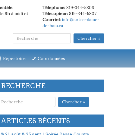
ientèle:
Téléphone:
819-344-5806
de 9h à midi et
Télécopieur:
819-344-5807
Courriel:
info@notre-dame-
de-ham.ca
Chercher »
Répertoire
Coordonnées
RECHERCHE
Chercher »
ARTICLES RÉCENTS
21 août & 25 sept. | Soirée Danse Country