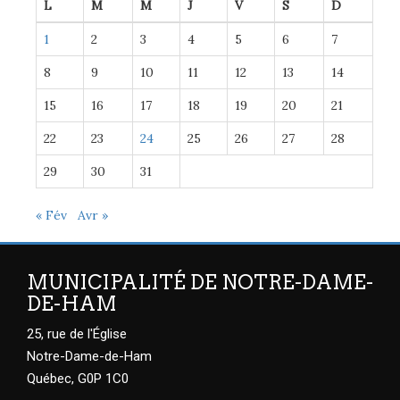
L
M
M
J
V
S
D
1
2
3
4
5
6
7
8
9
10
11
12
13
14
15
16
17
18
19
20
21
22
23
24
25
26
27
28
29
30
31
« Fév
Avr »
MUNICIPALITÉ DE NOTRE-DAME-
DE-HAM
25, rue de l'Église
Notre-Dame-de-Ham
Québec, G0P 1C0