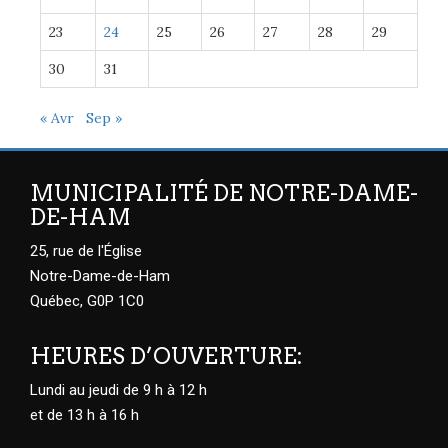
23
24
25
26
27
28
29
30
31
« Avr
Sep »
MUNICIPALITÉ DE NOTRE-DAME-
DE-HAM
25, rue de l'Église
Notre-Dame-de-Ham
Québec, G0P 1C0
HEURES D’OUVERTURE:
Lundi au jeudi de 9 h à 12 h
et de 13 h à 16 h