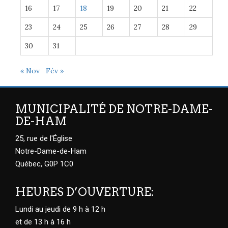
16
17
18
19
20
21
22
23
24
25
26
27
28
29
30
31
« Nov
Fév »
MUNICIPALITÉ DE NOTRE-DAME-
DE-HAM
25, rue de l'Église
Notre-Dame-de-Ham
Québec, G0P 1C0
HEURES D’OUVERTURE:
Lundi au jeudi de 9 h à 12 h
et de 13 h à 16 h