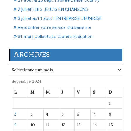
21 août & 25 sept. | Soirée Danse Country
2 juillet | LES JEUDIS EN CHANSONS
3 juillet au14 août | ENTREPRISE JEUNESSE
Rencontrer votre service d’urbanisme
31 mai | Collecte La Grande Réduction
ARCHIVES
Archives
décembre 2024
L
M
M
J
V
S
D
1
2
3
4
5
6
7
8
9
10
11
12
13
14
15