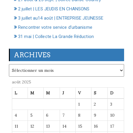
2 juillet | LES JEUDIS EN CHANSONS
3 juillet au14 août | ENTREPRISE JEUNESSE
Rencontrer votre service d’urbanisme
31 mai | Collecte La Grande Réduction
ARCHIVES
Archives
août 2025
L
M
M
J
V
S
D
1
2
3
4
5
6
7
8
9
10
11
12
13
14
15
16
17