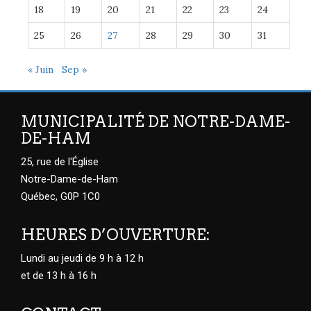
18
19
20
21
22
23
24
25
26
27
28
29
30
31
« Juin
Sep »
MUNICIPALITÉ DE NOTRE-DAME-
DE-HAM
25, rue de l'Église
Notre-Dame-de-Ham
Québec, G0P 1C0
HEURES D’OUVERTURE:
Lundi au jeudi de 9 h à 12 h
et de 13 h à 16 h