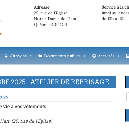
Adresse:
Service à la cl
25, rue de l'Église
lundi au jeudi 
Notre-Dame-de-Ham
de 13h à 16h
Québec, G0P 1C0
Citoyens
Documents publics
Activités
E 2025 | ATELIER DE REPRISAGE
2025
e vie à vos vêtements
m (25, rue de l’Église)