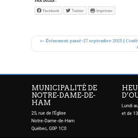
PARTAGER :
Facebook
Twitter
Imprimer
← Évènement passé-27 septembre 2025 | Confére
MUNICIPALITÉ DE
HEU
NOTRE-DAME-DE-
D’O
HAM
Lundi au
25, rue de l'Église
et de 13
Notre-Dame-de-Ham
Québec, G0P 1C0