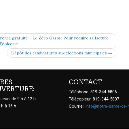
nce gratuite – Le Zéro Gaspi : Pour réduire sa facture
d’épicerie
Dépôt des candidatures aux élections municipales →
RES
CONTACT
UVERTURE:
Téléphone: 819-344-5806
 jeudi de 9 h à 12 h
Télécopieur: 819-344-5807
 h à 16 h
Courriel:
info@notre-dame-de-