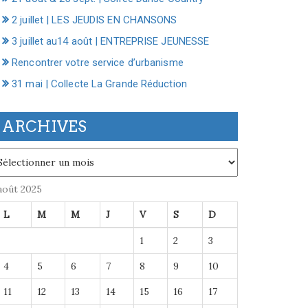
2 juillet | LES JEUDIS EN CHANSONS
3 juillet au14 août | ENTREPRISE JEUNESSE
Rencontrer votre service d’urbanisme
31 mai | Collecte La Grande Réduction
ARCHIVES
chives
août 2025
L
M
M
J
V
S
D
1
2
3
4
5
6
7
8
9
10
11
12
13
14
15
16
17