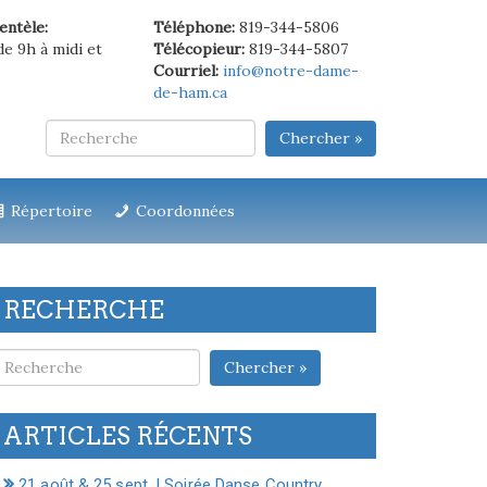
ientèle:
Téléphone:
819-344-5806
de 9h à midi et
Télécopieur:
819-344-5807
Courriel:
info@notre-dame-
de-ham.ca
Chercher »
Répertoire
Coordonnées
RECHERCHE
Chercher »
ARTICLES RÉCENTS
21 août & 25 sept. | Soirée Danse Country