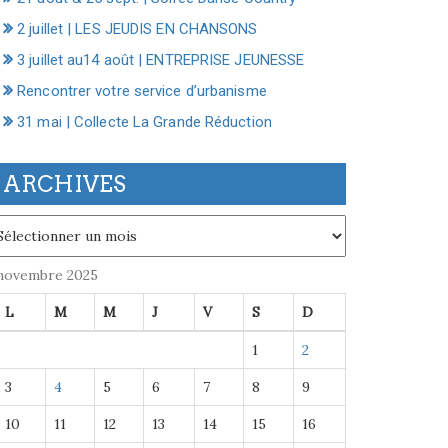
2 juillet | LES JEUDIS EN CHANSONS
3 juillet au14 août | ENTREPRISE JEUNESSE
Rencontrer votre service d’urbanisme
31 mai | Collecte La Grande Réduction
ARCHIVES
chives
novembre 2025
L
M
M
J
V
S
D
1
2
3
4
5
6
7
8
9
10
11
12
13
14
15
16