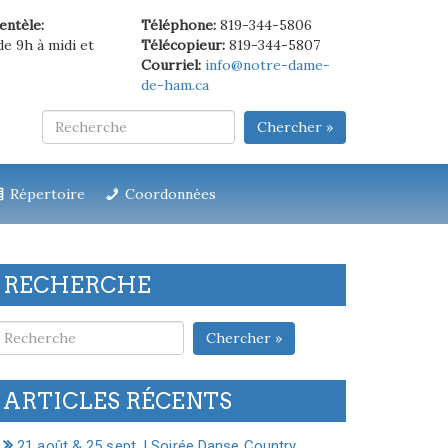
ientèle:
Téléphone:
819-344-5806
de 9h à midi et
Télécopieur:
819-344-5807
Courriel:
info@notre-dame-
de-ham.ca
Chercher »
Répertoire
Coordonnées
RECHERCHE
Chercher »
ARTICLES RÉCENTS
21 août & 25 sept. | Soirée Danse Country