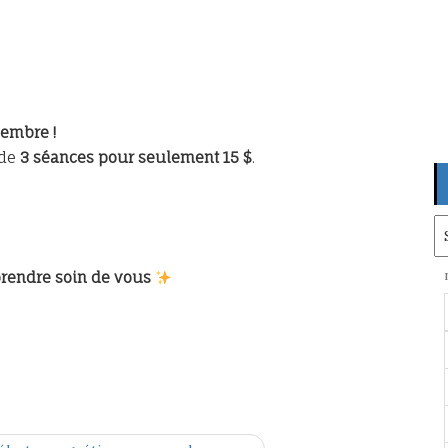
vembre !
 de
3 séances pour seulement 15 $
.
Ar
 prendre soin de vous