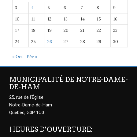
3
4
5
6
7
8
9
10
11
12
13
14
15
16
17
18
19
20
21
22
23
24
25
26
27
28
29
30
« Oct
Fév »
MUNICIPALITÉ DE NOTRE-DAME-
DE-HAM
25, rue de l'Église
Notre-Dame-de-Ham
Québec, G0P 1C0
HEURES D’OUVERTURE: