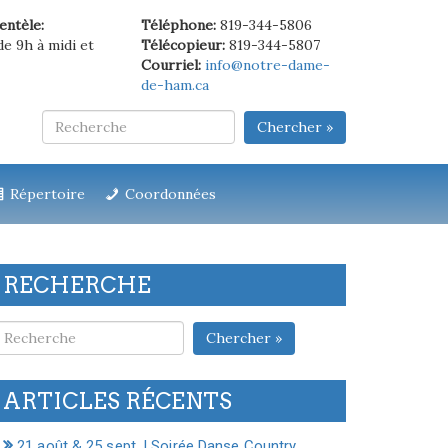
ientèle:
Téléphone:
819-344-5806
de 9h à midi et
Télécopieur:
819-344-5807
Courriel:
info@notre-dame-
de-ham.ca
Chercher »
Répertoire
Coordonnées
RECHERCHE
Chercher »
ARTICLES RÉCENTS
21 août & 25 sept. | Soirée Danse Country