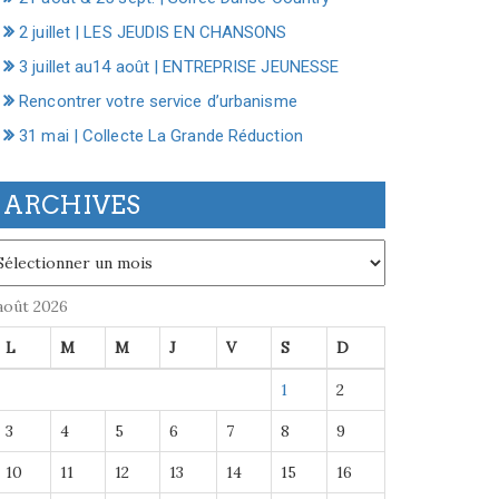
2 juillet | LES JEUDIS EN CHANSONS
3 juillet au14 août | ENTREPRISE JEUNESSE
Rencontrer votre service d’urbanisme
31 mai | Collecte La Grande Réduction
ARCHIVES
chives
août 2026
L
M
M
J
V
S
D
1
2
3
4
5
6
7
8
9
10
11
12
13
14
15
16