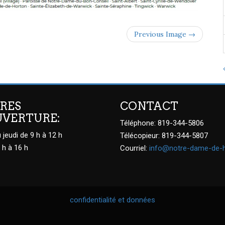
Previous Image →
RES
CONTACT
UVERTURE:
Téléphone: 819-344-5806
 jeudi de 9 h à 12 h
Télécopieur: 819-344-5807
 h à 16 h
Courriel:
info@notre-dame-de-
confidentialité et données