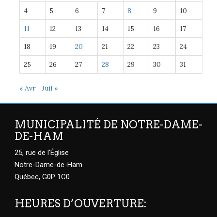
4
5
6
7
8
9
10
11
12
13
14
15
16
17
18
19
20
21
22
23
24
25
26
27
28
29
30
31
« Avr
Juil »
MUNICIPALITÉ DE NOTRE-DAME-
DE-HAM
25, rue de l'Église
Notre-Dame-de-Ham
Québec, G0P 1C0
HEURES D’OUVERTURE: