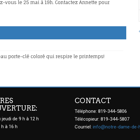
dez-vous le 25 mai à 19h. Contactez Annette pour
au porte-clé coloré qui respire le printemps!
RES
CONTACT
UVERTURE:
Téléphone: 819-344-5806
 jeudi de 9 h à 12 h
Télécopieur: 819-344-5807
 h à 16 h
Courriel:
info@notre-dame-de-