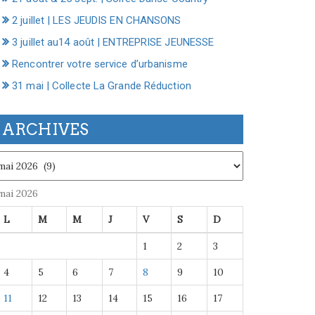
2 juillet | LES JEUDIS EN CHANSONS
3 juillet au14 août | ENTREPRISE JEUNESSE
Rencontrer votre service d’urbanisme
31 mai | Collecte La Grande Réduction
ARCHIVES
chives
mai 2026
L
M
M
J
V
S
D
1
2
3
4
5
6
7
8
9
10
11
12
13
14
15
16
17