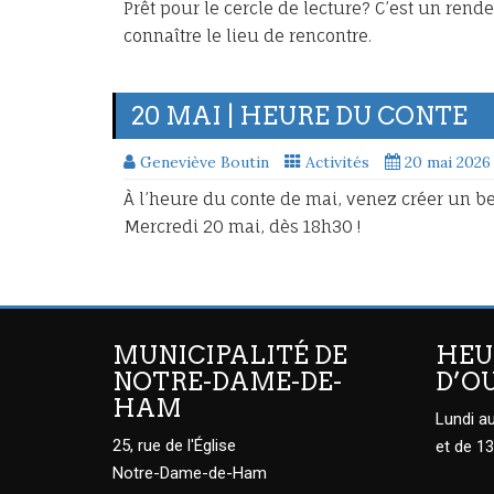
Prêt pour le cercle de lecture? C’est un ren
connaître le lieu de rencontre.
20 MAI | HEURE DU CONTE
Geneviève Boutin
Activités
20 mai 2026
À l’heure du conte de mai, venez créer un be
Mercredi 20 mai, dès 18h30 !
MUNICIPALITÉ DE
HEU
NOTRE-DAME-DE-
D’O
HAM
Lundi au
25, rue de l'Église
et de 13
Notre-Dame-de-Ham