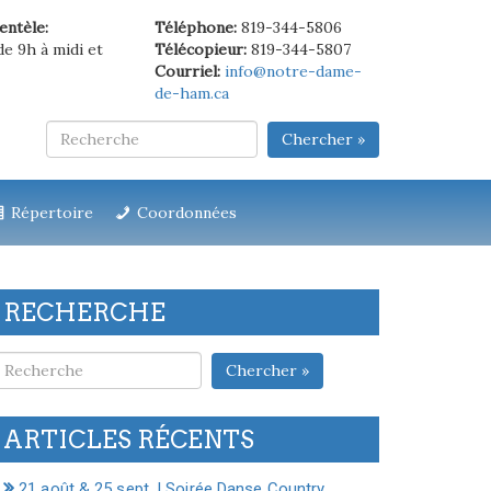
ientèle:
Téléphone:
819-344-5806
de 9h à midi et
Télécopieur:
819-344-5807
Courriel:
info@notre-dame-
de-ham.ca
Chercher »
Répertoire
Coordonnées
RECHERCHE
Chercher »
ARTICLES RÉCENTS
21 août & 25 sept. | Soirée Danse Country