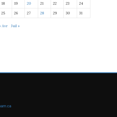
18
19
20
21
22
23
24
25
26
27
28
29
30
31
« Avr
Juil »
ham.ca