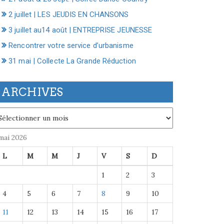
2 juillet | LES JEUDIS EN CHANSONS
3 juillet au14 août | ENTREPRISE JEUNESSE
Rencontrer votre service d’urbanisme
31 mai | Collecte La Grande Réduction
ARCHIVES
chives
mai 2026
L
M
M
J
V
S
D
1
2
3
4
5
6
7
8
9
10
11
12
13
14
15
16
17