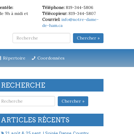
ientèle:
Téléphone:
819-344-5806
de 9h à midi et
Télécopieur:
819-344-5807
Courriel:
info@notre-dame-
de-ham.ca
Chercher »
Répertoire
Coordonnées
RECHERCHE
Chercher »
ARTICLES RÉCENTS
21 août & 25 sept. | Soirée Danse Country