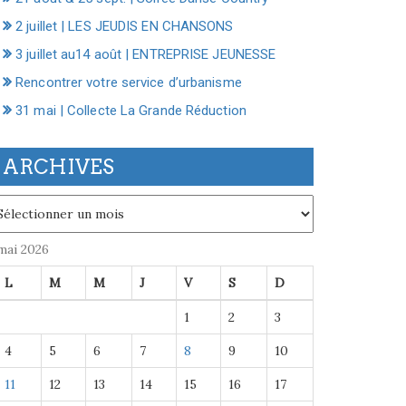
2 juillet | LES JEUDIS EN CHANSONS
3 juillet au14 août | ENTREPRISE JEUNESSE
Rencontrer votre service d’urbanisme
31 mai | Collecte La Grande Réduction
ARCHIVES
chives
mai 2026
L
M
M
J
V
S
D
1
2
3
4
5
6
7
8
9
10
11
12
13
14
15
16
17