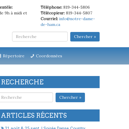
ientèle:
Téléphone:
819-344-5806
de 9h à midi et
Télécopieur:
819-344-5807
Courriel:
info@notre-dame-
de-ham.ca
Chercher »
Répertoire
Coordonnées
RECHERCHE
Chercher »
ARTICLES RÉCENTS
21 août & 25 sept. | Soirée Danse Country