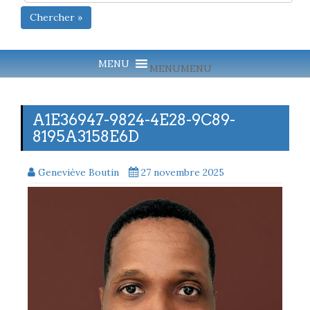
Chercher »
MENU
MENU
A1E36947-9824-4E28-9C89-
8195A3158E6D
Geneviève Boutin
27 novembre 2025