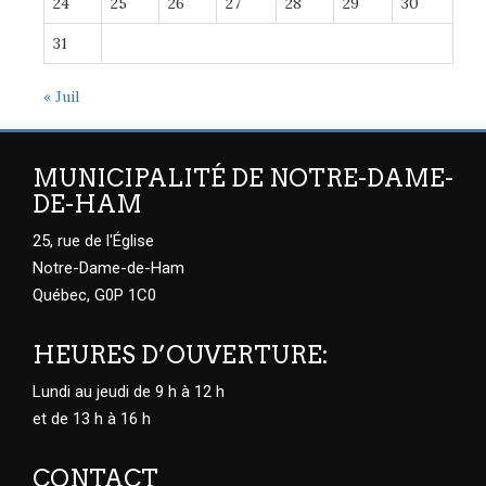
24
25
26
27
28
29
30
31
« Juil
MUNICIPALITÉ DE NOTRE-DAME-
DE-HAM
25, rue de l'Église
Notre-Dame-de-Ham
Québec, G0P 1C0
HEURES D’OUVERTURE:
Lundi au jeudi de 9 h à 12 h
et de 13 h à 16 h
CONTACT