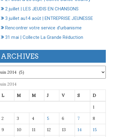
2 juillet | LES JEUDIS EN CHANSONS
3 juillet au14 août | ENTREPRISE JEUNESSE
Rencontrer votre service d’urbanisme
31 mai | Collecte La Grande Réduction
ARCHIVES
chives
juin 2014
L
M
M
J
V
S
D
1
2
3
4
5
6
7
8
9
10
11
12
13
14
15