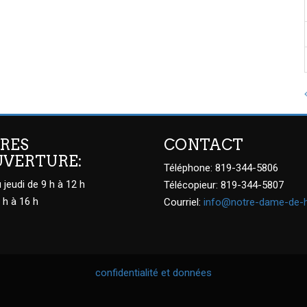
RES
CONTACT
UVERTURE:
Téléphone: 819-344-5806
 jeudi de 9 h à 12 h
Télécopieur: 819-344-5807
 h à 16 h
Courriel:
info@notre-dame-de-
confidentialité et données