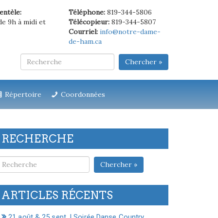
ientèle:
Téléphone:
819-344-5806
de 9h à midi et
Télécopieur:
819-344-5807
Courriel:
info@notre-dame-
de-ham.ca
Chercher »
Répertoire
Coordonnées
RECHERCHE
Chercher »
ARTICLES RÉCENTS
21 août & 25 sept. | Soirée Danse Country