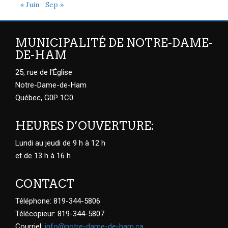
« Juin
Sep »
MUNICIPALITÉ DE NOTRE-DAME-
DE-HAM
25, rue de l'Église
Notre-Dame-de-Ham
Québec, G0P 1C0
HEURES D’OUVERTURE:
Lundi au jeudi de 9 h à 12 h
et de 13 h à 16 h
CONTACT
Téléphone: 819-344-5806
Télécopieur: 819-344-5807
Courriel:
info@notre-dame-de-ham.ca