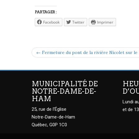
PARTAGER :
Facebook
Twitter
Imprimer
← Fermeture du pont de la rivière Nicolet sur le
MUNICIPALITÉ DE
HEU
NOTRE-DAME-DE-
D’O
HAM
Lundi au
25, rue de l'Église
et de 13
Notre-Dame-de-Ham
Québec, G0P 1C0