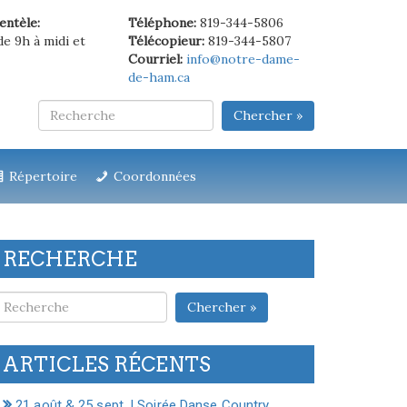
ientèle:
Téléphone:
819-344-5806
de 9h à midi et
Télécopieur:
819-344-5807
Courriel:
info@notre-dame-
de-ham.ca
Chercher »
Répertoire
Coordonnées
RECHERCHE
Chercher »
ARTICLES RÉCENTS
21 août & 25 sept. | Soirée Danse Country