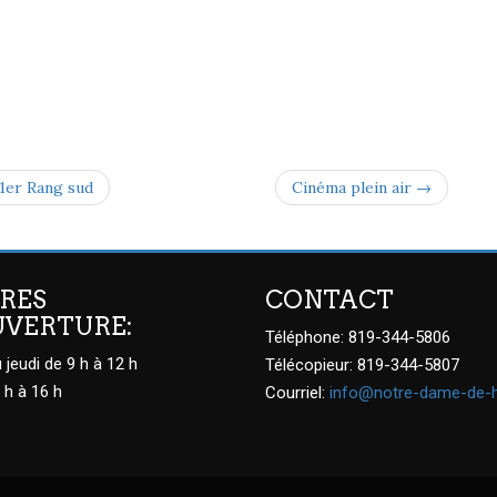
 1er Rang sud
Cinéma plein air →
RES
CONTACT
UVERTURE:
Téléphone: 819-344-5806
 jeudi de 9 h à 12 h
Télécopieur: 819-344-5807
 h à 16 h
Courriel:
info@notre-dame-de-