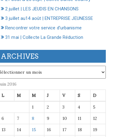
2 juillet | LES JEUDIS EN CHANSONS
3 juillet au14 août | ENTREPRISE JEUNESSE
Rencontrer votre service d’urbanisme
31 mai | Collecte La Grande Réduction
ARCHIVES
chives
juin 2016
L
M
M
J
V
S
D
1
2
3
4
5
6
7
8
9
10
11
12
13
14
15
16
17
18
19