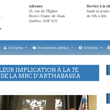
Adresse:
Service à la cl
25, rue de l'Église
lundi au jeudi 
Notre-Dame-de-Ham
de 13h à 16h
Québec, G0P 1C0
Citoyens
Documents publics
Activités
LEUR IMPLICATION À LA 7E
E DE LA MRC D’ARTHABASKA