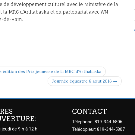
nte de développement culturel avec le Ministère de la
 la MRC d’Arthabaska et en partenariat avec WN
me-de-Ham.
e édition des Prix jeunesse de la MRC d’Arthabaska
Journée équestre 6 aout 2016 →
RES
CONTACT
UVERTURE:
Téléphone: 819-344-5806
 jeudi de 9 h à 12 h
Télécopieur: 819-344-5807