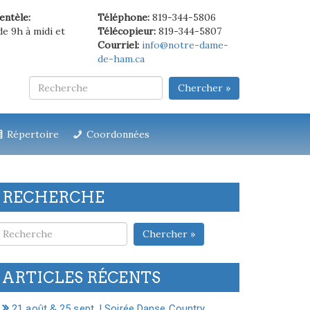
ientèle:
Téléphone:
819-344-5806
de 9h à midi et
Télécopieur:
819-344-5807
Courriel:
info@notre-dame-
de-ham.ca
Chercher »
Répertoire
Coordonnées
RECHERCHE
Chercher »
ARTICLES RÉCENTS
21 août & 25 sept. | Soirée Danse Country