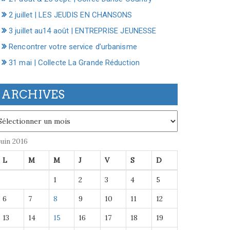
2 juillet | LES JEUDIS EN CHANSONS
3 juillet au14 août | ENTREPRISE JEUNESSE
Rencontrer votre service d’urbanisme
31 mai | Collecte La Grande Réduction
ARCHIVES
chives
juin 2016
L
M
M
J
V
S
D
1
2
3
4
5
6
7
8
9
10
11
12
13
14
15
16
17
18
19