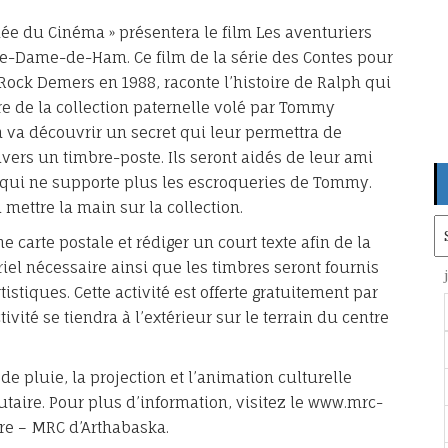
née du Cinéma » présentera le film Les aventuriers
re-Dame-de-Ham. Ce film de la série des Contes pour
 Rock Demers en 1988, raconte l’histoire de Ralph qui
re de la collection paternelle volé par Tommy
 va découvrir un secret qui leur permettra de
ravers un timbre-poste. Ils seront aidés de leur ami
e, qui ne supporte plus les escroqueries de Tommy.
 mettre la main sur la collection.
Ar
e carte postale et rédiger un court texte afin de la
riel nécessaire ainsi que les timbres seront fournis
istiques. Cette activité est offerte gratuitement par
ité se tiendra à l’extérieur sur le terrain du centre
e pluie, la projection et l’animation culturelle
taire. Pour plus d’information, visitez le www.mrc-
ure – MRC d’Arthabaska.