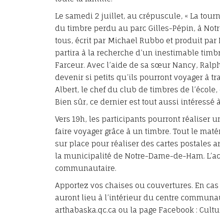
Le samedi 2 juillet, au crépuscule, « La tour
du timbre perdu au parc Gilles-Pépin, à Not
tous, écrit par Michael Rubbo et produit par
partira à la recherche d’un inestimable timb
Farceur. Avec l’aide de sa sœur Nancy, Ralph
devenir si petits qu’ils pourront voyager à t
Albert, le chef du club de timbres de l’écol
Bien sûr, ce dernier est tout aussi intéressé à
Vers 19h, les participants pourront réaliser un
faire voyager grâce à un timbre. Tout le maté
sur place pour réaliser des cartes postales art
la municipalité de Notre-Dame-de-Ham. L’activ
communautaire.
Apportez vos chaises ou couvertures. En cas d
auront lieu à l’intérieur du centre communau
arthabaska.qc.ca ou la page Facebook : Cult