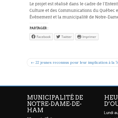
Le projet est réalisé dans le cadre de l’Ente
Culture et des Communications du Québec et
Événement et la municipalité de Notre-Da
PARTAGER :
Facebook
Twitter
Imprimer
← 22 jeunes reconnus pour leur implication à la 7
MUNICIPALITÉ DE
HEU
NOTRE-DAME-DE-
D’O
HAM
Lundi au