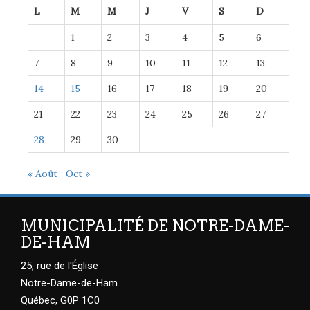
L
M
M
J
V
S
D
1
2
3
4
5
6
7
8
9
10
11
12
13
14
15
16
17
18
19
20
21
22
23
24
25
26
27
28
29
30
« Août
Oct »
MUNICIPALITÉ DE NOTRE-DAME-
DE-HAM
25, rue de l'Église
Notre-Dame-de-Ham
Québec, G0P 1C0