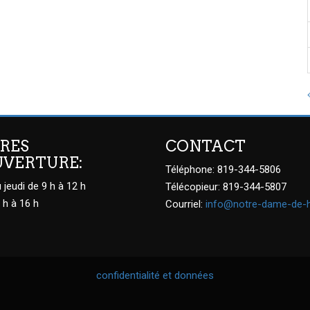
RES
CONTACT
UVERTURE:
Téléphone: 819-344-5806
 jeudi de 9 h à 12 h
Télécopieur: 819-344-5807
 h à 16 h
Courriel:
info@notre-dame-de-
confidentialité et données