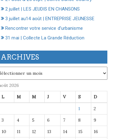
2 juillet | LES JEUDIS EN CHANSONS
3 juillet au14 août | ENTREPRISE JEUNESSE
Rencontrer votre service d’urbanisme
31 mai | Collecte La Grande Réduction
ARCHIVES
chives
août 2026
L
M
M
J
V
S
D
1
2
3
4
5
6
7
8
9
10
11
12
13
14
15
16