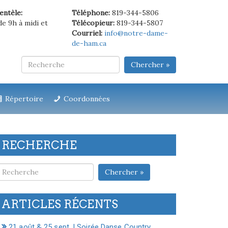
ientèle:
Téléphone:
819-344-5806
de 9h à midi et
Télécopieur:
819-344-5807
Courriel:
info@notre-dame-
de-ham.ca
Chercher »
Répertoire
Coordonnées
RECHERCHE
Chercher »
ARTICLES RÉCENTS
21 août & 25 sept. | Soirée Danse Country