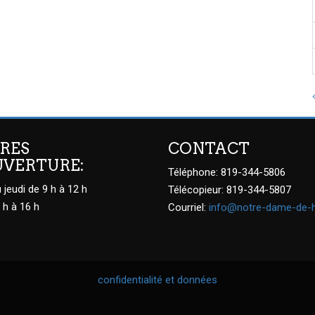
RES
CONTACT
UVERTURE:
Téléphone: 819-344-5806
 jeudi de 9 h à 12 h
Télécopieur: 819-344-5807
 h à 16 h
Courriel:
info@notre-dame-de-
confidentialité et données