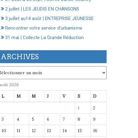
2 juillet | LES JEUDIS EN CHANSONS
3 juillet au14 août | ENTREPRISE JEUNESSE
Rencontrer votre service d’urbanisme
31 mai | Collecte La Grande Réduction
ARCHIVES
chives
août 2026
L
M
M
J
V
S
D
1
2
3
4
5
6
7
8
9
10
11
12
13
14
15
16