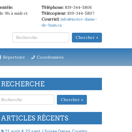
ientèle:
Téléphone:
819-344-5806
de 9h à midi et
Télécopieur:
819-344-5807
Courriel:
info@notre-dame-
de-ham.ca
Chercher »
Répertoire
Coordonnées
RECHERCHE
Chercher »
ARTICLES RÉCENTS
21 août & 25 sept. | Soirée Danse Country