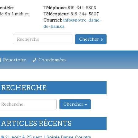
ientèle:
Téléphone:
819-344-5806
de 9h à midi et
Télécopieur:
819-344-5807
Courriel:
info@notre-dame-
de-ham.ca
Chercher »
Répertoire
Coordonnées
RECHERCHE
Chercher »
ARTICLES RÉCENTS
21 août & 25 sept. | Soirée Danse Country