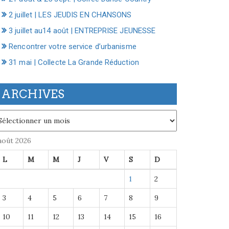
2 juillet | LES JEUDIS EN CHANSONS
3 juillet au14 août | ENTREPRISE JEUNESSE
Rencontrer votre service d’urbanisme
31 mai | Collecte La Grande Réduction
ARCHIVES
chives
août 2026
L
M
M
J
V
S
D
1
2
3
4
5
6
7
8
9
10
11
12
13
14
15
16