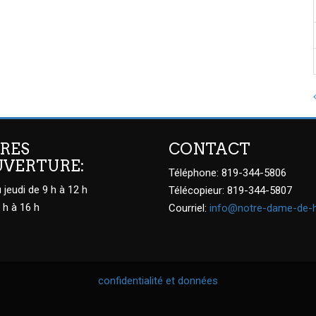
RES
CONTACT
UVERTURE:
Téléphone: 819-344-5806
 jeudi de 9 h à 12 h
Télécopieur: 819-344-5807
 h à 16 h
Courriel:
info@notre-dame-de-
confidentialité et données