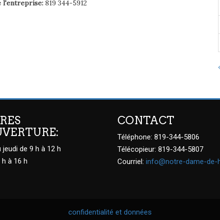
l'entreprise:
819 344-5912
RES
CONTACT
UVERTURE:
Téléphone: 819-344-5806
 jeudi de 9 h à 12 h
Télécopieur: 819-344-5807
 h à 16 h
Courriel:
info@notre-dame-de-
confidentialité et données