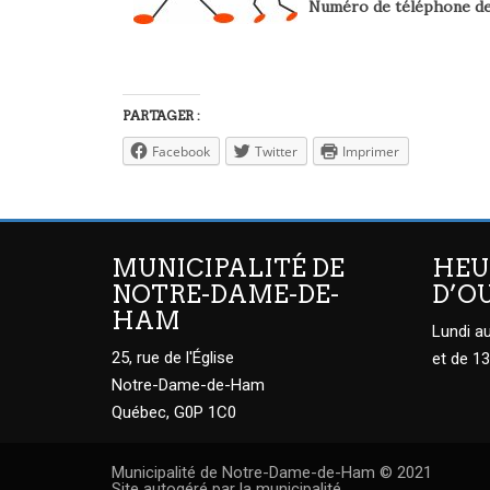
Numéro de téléphone de 
PARTAGER :
Facebook
Twitter
Imprimer
MUNICIPALITÉ DE
HEU
NOTRE-DAME-DE-
D’O
HAM
Lundi au
25, rue de l'Église
et de 13
Notre-Dame-de-Ham
Québec, G0P 1C0
Municipalité de Notre-Dame-de-Ham © 2021
Site autogéré par la municipalité