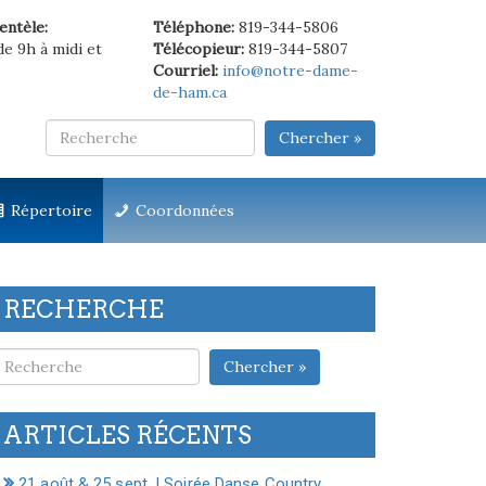
ientèle:
Téléphone:
819-344-5806
de 9h à midi et
Télécopieur:
819-344-5807
Courriel:
info@notre-dame-
de-ham.ca
Chercher »
Répertoire
Coordonnées
RECHERCHE
Chercher »
ARTICLES RÉCENTS
21 août & 25 sept. | Soirée Danse Country