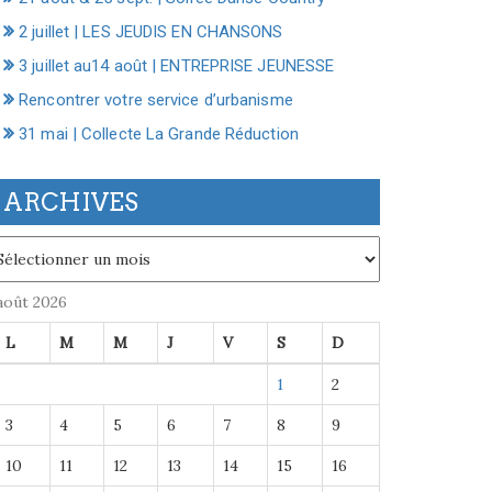
2 juillet | LES JEUDIS EN CHANSONS
3 juillet au14 août | ENTREPRISE JEUNESSE
Rencontrer votre service d’urbanisme
31 mai | Collecte La Grande Réduction
ARCHIVES
chives
août 2026
L
M
M
J
V
S
D
1
2
3
4
5
6
7
8
9
10
11
12
13
14
15
16