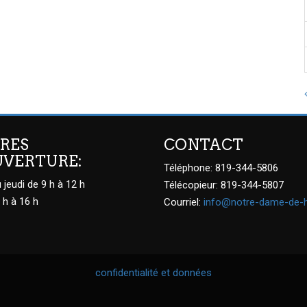
RES
CONTACT
UVERTURE:
Téléphone: 819-344-5806
 jeudi de 9 h à 12 h
Télécopieur: 819-344-5807
 h à 16 h
Courriel:
info@notre-dame-de-
confidentialité et données