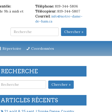
ientèle:
Téléphone:
819-344-5806
de 9h à midi et
Télécopieur:
819-344-5807
Courriel:
info@notre-dame-
de-ham.ca
Chercher »
Répertoire
Coordonnées
RECHERCHE
Chercher »
ARTICLES RÉCENTS
21 août & 25 sept. | Soirée Danse Country