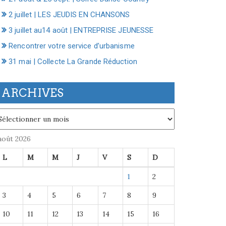
2 juillet | LES JEUDIS EN CHANSONS
3 juillet au14 août | ENTREPRISE JEUNESSE
Rencontrer votre service d’urbanisme
31 mai | Collecte La Grande Réduction
ARCHIVES
chives
août 2026
L
M
M
J
V
S
D
1
2
3
4
5
6
7
8
9
10
11
12
13
14
15
16